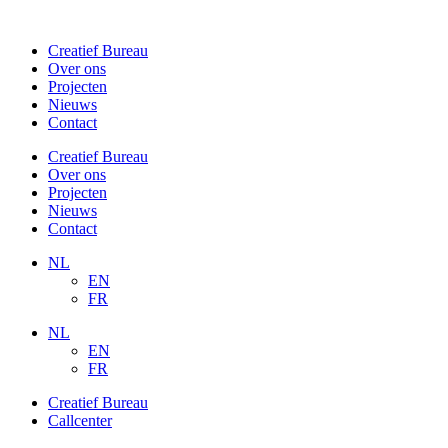
Ga
naar
Creatief Bureau
de
Over ons
inhoud
Projecten
Nieuws
Contact
Creatief Bureau
Over ons
Projecten
Nieuws
Contact
NL
EN
FR
NL
EN
FR
Creatief Bureau
Callcenter